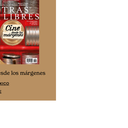
Cine desde los márgene
esde los márgenes
EDICIÓN ESPAÑA
XICO
SUSCRÍBETE
E