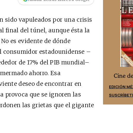
n sido vapuleados por una crisis
al final del túnel, aunque ésta la
. No es evidente de dónde
 el consumidor estadounidense –
rededor de 17% del PIB mundial–
u mermado ahorro. Esa
Cine desde los márgenes
es
Cine d
viente deseo de encontrar en
EDICIÓN ESPAÑA
EDICIÓN MÉ
a provoca que se ignoren las
SUSCRÍBETE
SUSCRÍBET
rdonen las grietas que el gigante