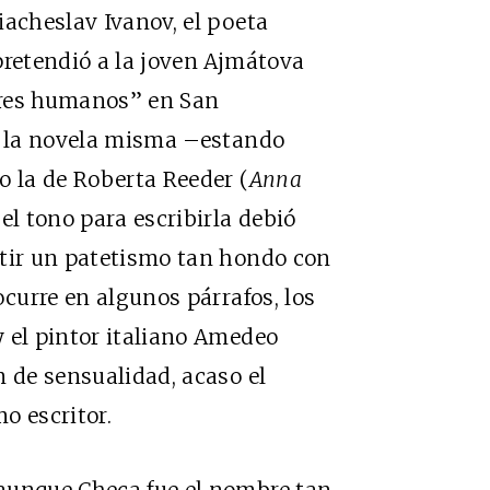
iacheslav Ivanov, el poeta
pretendió a la joven Ajmátova
eres humanos” en San
ia la novela misma –estando
o la de Roberta Reeder (
Anna
 el tono para escribirla debió
itir un patetismo tan hondo con
ocurre en algunos párrafos, los
 el pintor italiano Amedeo
n de sensualidad, acaso el
o escritor.
aunque Checa fue el nombre tan