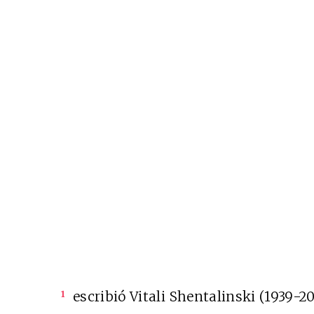
Cine desde los márgene
EDICIÓN MÉXICO
SUSCRÍBETE
escribió Vitali Shentalinski (1939-20
1