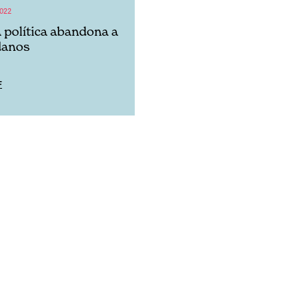
022
 política abandona a
danos
F