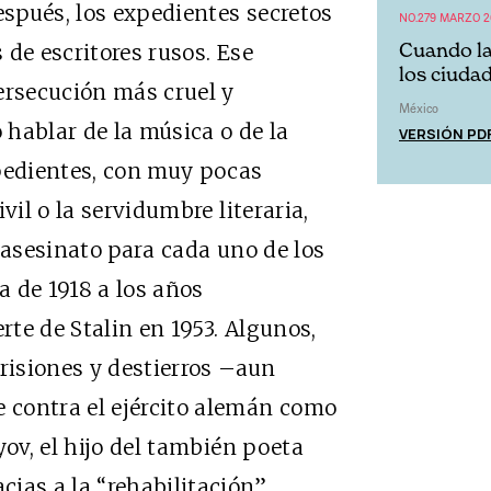
espués, los expedientes secretos
NO.279 MARZO 2
Cuando la
de escritores rusos. Ese
los ciuda
ersecución más cruel y
México
o hablar de la música o de la
VERSIÓN PD
xpedientes, con muy pocas
vil o la servidumbre literaria,
el asesinato para cada uno de los
 de 1918 a los años
te de Stalin en 1953. Algunos,
prisiones y destierros –aun
 contra el ejército alemán como
yov, el hijo del también poeta
ias a la “rehabilitación”,