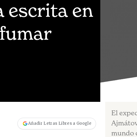
 escrita en
 fumar
El expe
Ajmátova
Añadir Letras Libres a Google
mundo 