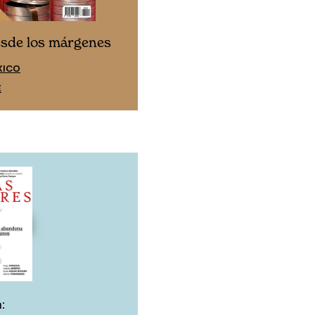
Cine desde los márgen
esde los márgenes
EDICIÓN ESPAÑA
XICO
SUSCRÍBETE
E
: