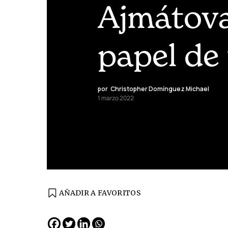
Ajmátova
papel de
por
Christopher Domínguez Michael
1 marzo 2022
AÑADIR A FAVORITOS