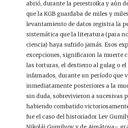
abrió, durante la perestroika y aún d
que la KGB guardaba de miles y miles 
levantamiento de datos registra la p
sistemática que la literatura (para n
ciencia) haya sufrido jamás. Esos e
excepciones, significaron la muerte ci
las torturas, el destierro al gulag o 
infamados, durante un período que va
inmediatamente posteriores a la muer
sin duda, sobrevivieron a sucesivas 
habiendo combatido victoriosamente
fue el caso del historiador Lev Gumil
Nikolái Gumilyov y de Ajmátova– grac