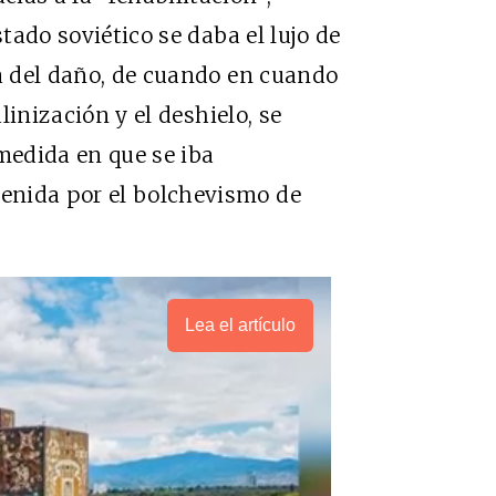
stado soviético se daba el lujo de
na del daño, de cuando en cuando
alinización y el deshielo, se
 medida en que se iba
enida por el bolchevismo de
Lea el artículo