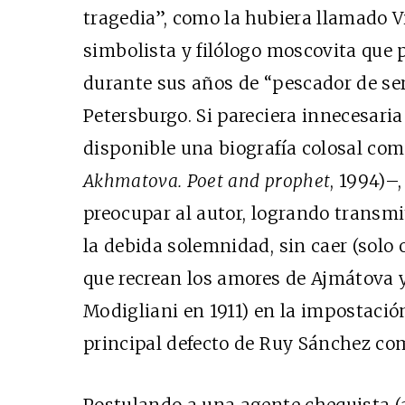
tragedia”, como la hubiera llamado V
simbolista y filólogo moscovita que 
durante sus años de “pescador de s
Petersburgo. Si pareciera innecesar
disponible una biografía colosal com
Akhmatova. Poet and prophet
, 1994)–,
preocupar al autor, logrando transm
la debida solemnidad, sin caer (solo 
que recrean los amores de Ajmátova y
Modigliani en 1911) en la impostació
principal defecto de Ruy Sánchez com
Postulando a una agente chequista (