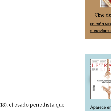
Cine desde los márgenes
s
Cine d
EDICIÓN ESPAÑA
EDICIÓN MÉ
SUSCRÍBETE
SUSCRÍBET
18), el osado periodista que
Aparece en