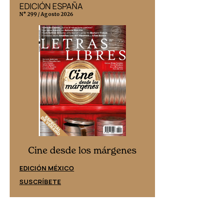
EDICIÓN ESPAÑA
EDICIÓN MÉX
N° 299 / Agosto 2026
N° 332 / Agosto 202
Cine desd
Cine desde los márgenes
EDICIÓN ESPAÑ
EDICIÓN MÉXICO
SUSCRÍBETE
SUSCRÍBETE