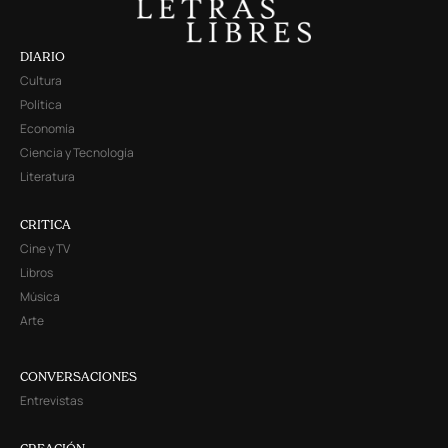
DIARIO
Cultura
Política
Economía
Ciencia y Tecnología
Literatura
CRITICA
Cine y TV
Libros
Música
Arte
CONVERSACIONES
Entrevistas