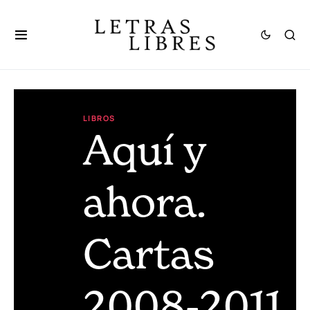
LIBROS
Aquí y
ahora.
Cartas
2008-2011