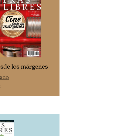
Cine desde los márgen
esde los márgenes
EDICIÓN ESPAÑA
XICO
SUSCRÍBETE
E