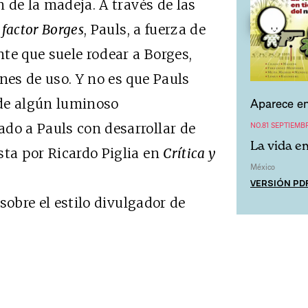
n de la madeja. A través de las
 factor Borges
, Pauls, a fuerza de
te que suele rodear a Borges,
nes de uso. Y no es que Pauls
Aparece en
de algún luminoso
NO.81 SEPTIEMB
do a Pauls con desarrollar de
La vida e
sta por Ricardo Piglia en
Crítica y
México
VERSIÓN PD
obre el estilo divulgador de