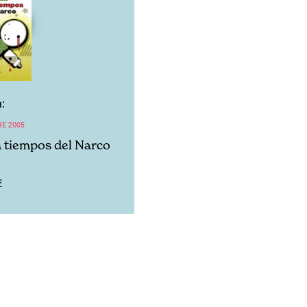
:
RE 2005
n tiempos del Narco
F