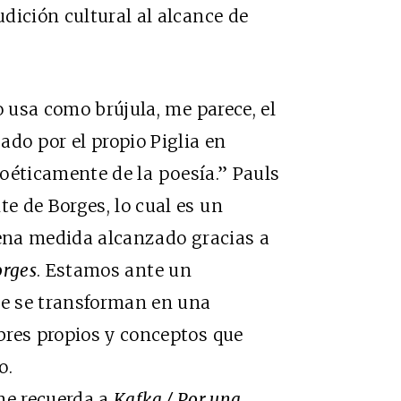
dición cultural al alcance de
o usa como brújula, me parece, el
ado por el propio Piglia en
poéticamente de la poesía.” Pauls
e de Borges, lo cual es un
uena medida alcanzado gracias a
orges
. Estamos ante un
ie se transforman en una
bres propios y conceptos que
o.
me recuerda a
Kafka / Por una