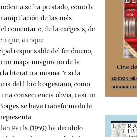
 moderna se ha prestado, como la
la manipulación de las más
del comentario, de la exégesis, de
ecir que, aunque
cipal responsable del fenómeno,
o un mapa imaginario de la
Cine desde los márgenes
s
Cine d
 la literatura misma. Y si la
EDICIÓN ESPAÑA
EDICIÓN MÉ
ncia del libro borgesiano, como
SUSCRÍBETE
SUSCRÍBET
s una consecuencia obvia, casi un
e Borges se haya transformado la
representa.
lan Pauls (1959) ha decidido