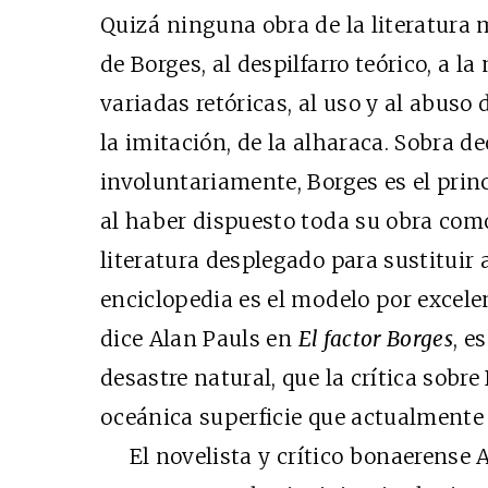
Quizá ninguna obra de la literatura
de Borges, al despilfarro teórico, a 
variadas retóricas, al uso y al abuso 
la imitación, de la alharaca. Sobra d
involuntariamente, Borges es el prin
al haber dispuesto toda su obra com
Cine desde los márgene
literatura desplegado para sustituir a
EDICIÓN MÉXICO
enciclopedia es el modelo por excele
SUSCRÍBETE
dice Alan Pauls en
El factor Borges
, e
desastre natural, que la crítica sobr
oceánica superficie que actualmente 
El novelista y crítico bonaerense A