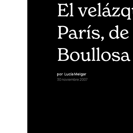
El veláz
París, d
Boullosa
por
Lucía Melgar
30 noviembre 2007