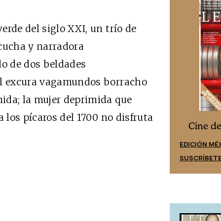
rde del siglo XXI, un trío de
scucha y narradora
o de dos beldades
 el excura vagamundos borracho
ida; la mujer deprimida que
a los pícaros del 1700 no disfruta
Cine desde los márgenes
s
Cine d
EDICIÓN ESPAÑA
EDICIÓN MÉ
SUSCRÍBETE
SUSCRÍBET