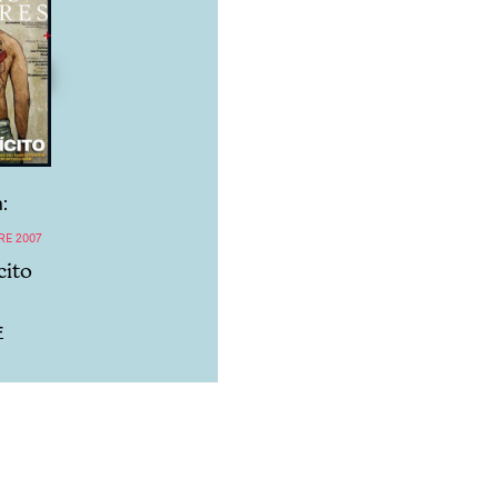
:
RE 2007
cito
F