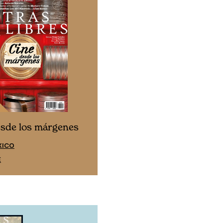
Cine desde los márgen
esde los márgenes
EDICIÓN ESPAÑA
XICO
SUSCRÍBETE
E