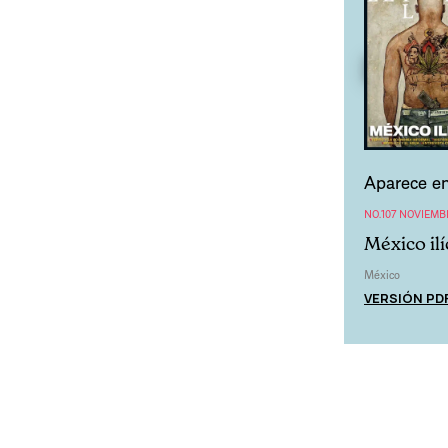
Aparece en
NO.107 NOVIEMB
México ilí
México
VERSIÓN PD