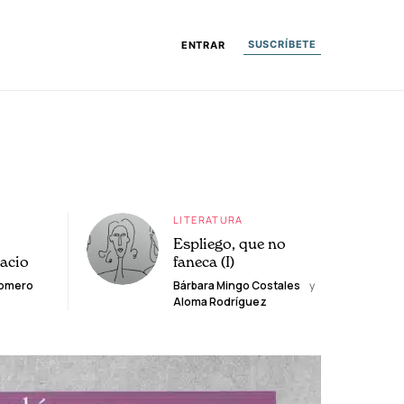
SUSCRÍBETE
ENTRAR
LITERATURA
Espliego, que no
lacio
faneca (I)
Romero
Bárbara Mingo Costales
y
Aloma Rodríguez