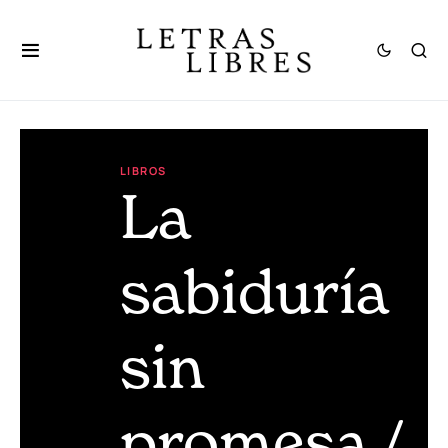
LIBROS
La
sabiduría
sin
promesa /