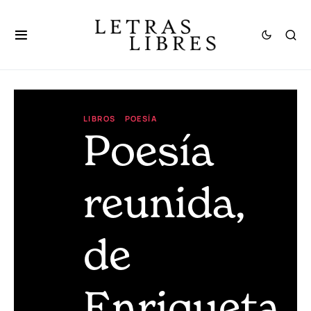
LIBROS
POESÍA
Poesía
reunida,
de
Enriqueta