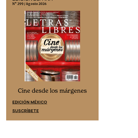
N° 299 / Agosto 2026
N° 332 / Agosto 202
Cine desd
Cine desde los márgenes
EDICIÓN ESPAÑ
EDICIÓN MÉXICO
SUSCRÍBETE
SUSCRÍBETE