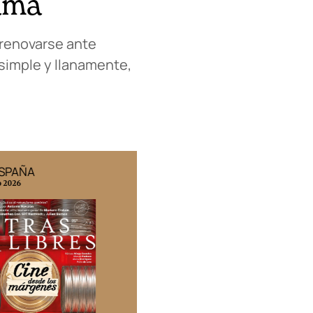
ama
a renovarse ante
 simple y llanamente,
ESPAÑA
EDICIÓN MÉXICO
o 2026
N° 332 / Agosto 2026