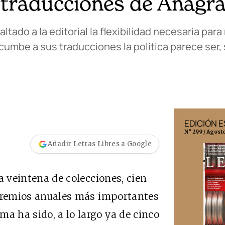
 traducciones de Anagr
altado a la editorial la flexibilidad necesaria par
cumbe a sus traducciones la política parece ser,
EDICIÓN MÉXICO
EDICIÓN 
N° 332 / Agosto 2026
N° 299 / Agost
Añadir Letras Libres a Google
a veintena de colecciones
, cien
premios anuales más importantes
a ha sido, a lo largo ya de cinco