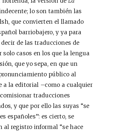
r horrenda, la versión de
La
indecente; lo son también las
elsh, que convierten el llamado
pañol barriobajero, y ya para
 decir de las traducciones de
r solo casos en los que la lengua
asión, que yo sepa, en que un
pronunciamiento público
al
 a la editorial –como a cualquier
e comisionar traducciones
os, y que por ello las suyas “se
s españoles”: es cierto, se
 al registro informal “se hace