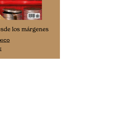
Cine desde los márgene
esde los márgenes
EDICIÓN ESPAÑA
XICO
SUSCRÍBETE
E