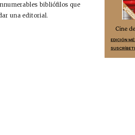
innumerables bibliófilos que
dar una editorial.
Cine desde los márgenes
es
Cine d
EDICIÓN ESPAÑA
EDICIÓN MÉ
SUSCRÍBETE
SUSCRÍBET