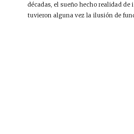
décadas, el sueño hecho realidad de 
tuvieron alguna vez la ilusión de fun
Cine desde los márgen
EDICIÓN MÉXICO
SUSCRÍBETE