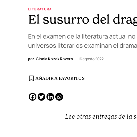
LITERATURA
El susurro del dra
En el examen de la literatura actual n
universos literarios examinan el drama
por
Gisela Kozak Rovero
16 agosto 2022
AÑADIR A FAVORITOS
EDICIÓN ESPAÑA
N° 299 / Agosto 2026
Lee otras entregas de la 