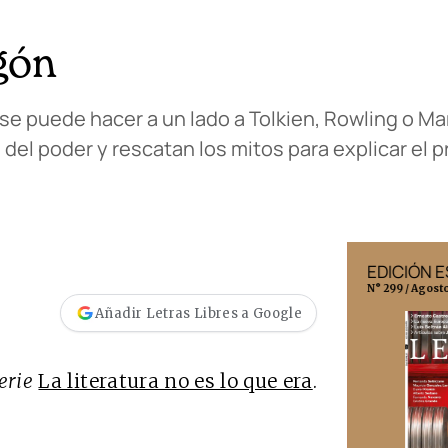
gón
o se puede hacer a un lado a Tolkien, Rowling o M
 del poder y rescatan los mitos para explicar el 
EDICIÓN MÉXICO
EDICIÓN 
N° 332 / Agosto 2026
N° 299 / Agost
Añadir Letras Libres a Google
serie
La literatura no es lo que era
.