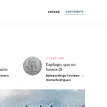
SUSCRÍBETE
ENTRAR
LITERATURA
Espliego, que no
lacio
faneca (I)
Romero
Bárbara Mingo Costales
y
Aloma Rodríguez