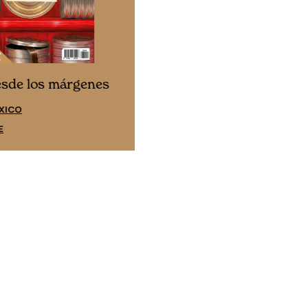
Cine desde los márgene
esde los márgenes
EDICIÓN ESPAÑA
XICO
SUSCRÍBETE
E