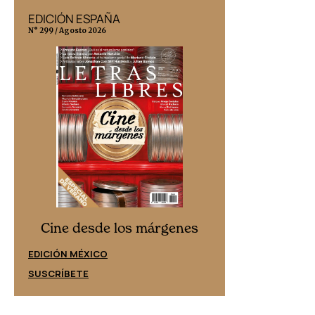
EDICIÓN ESPAÑA
EDICIÓN MÉX
N° 299 / Agosto 2026
N° 332 / Agosto 202
Cine desd
Cine desde los márgenes
EDICIÓN ESPAÑ
EDICIÓN MÉXICO
SUSCRÍBETE
SUSCRÍBETE