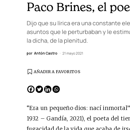
Paco Brines, el poe
Dijo que su lírica era una constante el
asuntos que le perturbaban y le estim
la dicha, de la plenitud.
por
Antón Castro
21 mayo 2021
AÑADIR A FAVORITOS
EDICIÓN ESPAÑA
N° 299 / Agosto 2026
“Era un pequeño dios: nací inmortal” 
1932 – Gandía, 2021), el poeta del ti
fugacidad de la vida que acaba de irse