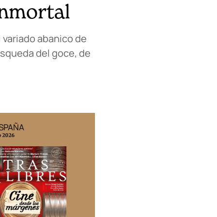
inmortal
el variado abanico de
úsqueda del goce, de
ESPAÑA
EDICIÓN MÉXICO
o 2026
N° 332 / Agosto 2026