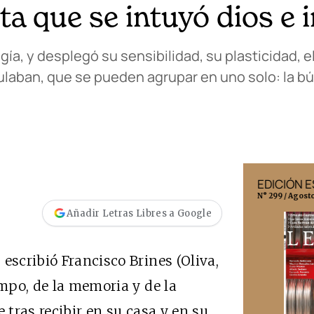
ta que se intuyó dios e 
egía, y desplegó su sensibilidad, su plasticidad, 
ulaban, que se pueden agrupar en uno solo: la b
EDICIÓN MÉXICO
EDICIÓN 
N° 332 / Agosto 2026
N° 299 / Agost
Añadir Letras Libres a Google
escribió Francisco Brines (Oliva,
empo, de la memoria y de la
 tras recibir en su casa y en su