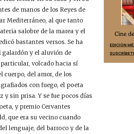
ntes de manos de los Reyes de
ar Mediterráneo, al que tanto
ateria salobre de la marea y el
Cine desde los márgenes
es
Cine d
edicó bastantes versos. Se ha
EDICIÓN ESPAÑA
EDICIÓN MÉ
el galardón y el aluvión de
SUSCRÍBETE
SUSCRÍBET
particular, volcado hacia sí
l cuerpo, del amor, de los
grafiados con fuego, el poeta
 y sin prisa. Y se fue pocos días
poeta, y premio Cervantes
ld, que era su vecino cuando
l lenguaje, del barroco y de la