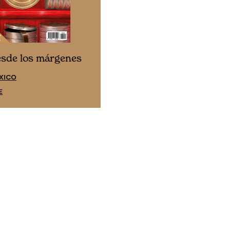
Cine desde los márgene
esde los márgenes
EDICIÓN ESPAÑA
XICO
SUSCRÍBETE
E