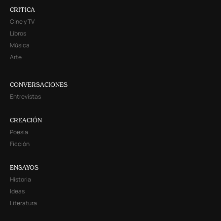
CRITICA
Cine y TV
Libros
Música
Arte
CONVERSACIONES
Entrevistas
CREACIÓN
Poesía
Ficción
ENSAYOS
Historia
Ideas
Literatura