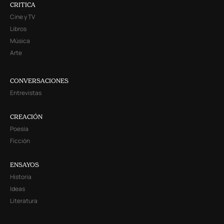
CRITICA
Cine y TV
Libros
Música
Arte
CONVERSACIONES
Entrevistas
CREACIÓN
Poesía
Ficción
ENSAYOS
Historia
Ideas
Literatura