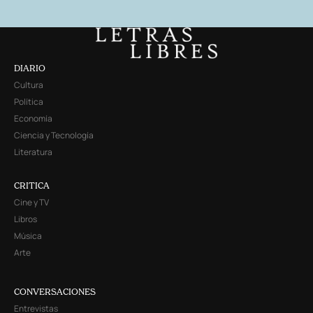
DIARIO
Cultura
Política
Economía
Ciencia y Tecnología
Literatura
CRITICA
Cine y TV
Libros
Música
Arte
CONVERSACIONES
Entrevistas