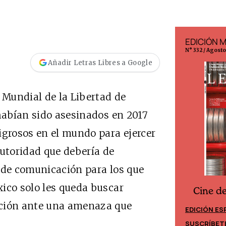
EDICIÓN ESPAÑA
EDICIÓN 
N° 299 / Agosto 2026
N° 332 / Agost
Añadir Letras Libres a Google
 Mundial de la Libertad de
 habían sido asesinados en 2017
igrosos en el mundo para ejercer
autoridad que debería de
 de comunicación para los que
ico solo les queda buscar
Cine d
Cine desde los márgenes
cción ante una amenaza que
EDICIÓN ES
EDICIÓN MÉXICO
SUSCRÍBET
SUSCRÍBETE