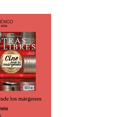
MÉXICO
EDICIÓN ESPAÑA
o 2026
N° 299 / Agosto 2026
esde los márgenes
Cine desde los márgene
PAÑA
EDICIÓN MÉXICO
E
SUSCRÍBETE