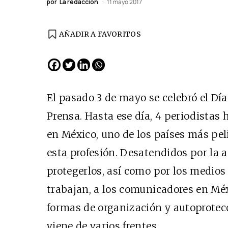
por
La redacción
11 mayo 2017
AÑADIR A FAVORITOS
El pasado 3 de mayo se celebró el Día
Prensa. Hasta ese día, 4 periodistas
en México, uno de los países más pel
esta profesión. Desatendidos por la 
protegerlos, así como por los medios
trabajan, a los comunicadores en Méx
formas de organización y autoprote
viene de varios frentes.