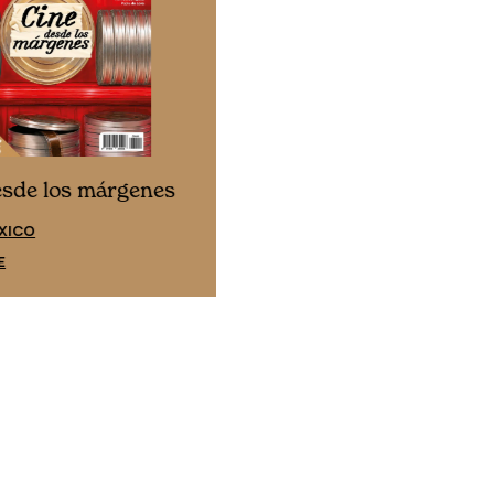
Cine desde los márgene
esde los márgenes
EDICIÓN ESPAÑA
XICO
SUSCRÍBETE
E