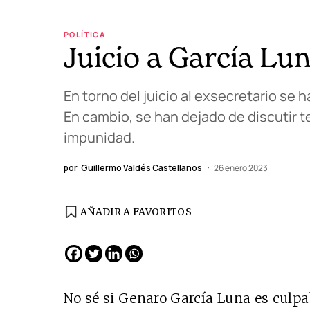
POLÍTICA
Juicio a García Lu
En torno del juicio al exsecretario se h
En cambio, se han dejado de discutir t
impunidad.
por
Guillermo Valdés Castellanos
26 enero 2023
AÑADIR A FAVORITOS
EDICIÓN ESPAÑA
N° 299 / Agosto 2026
No sé si Genaro García Luna es culpa