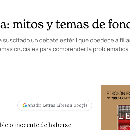
na: mitos y temas de fon
a suscitado un debate estéril que obedece a filias
emas cruciales para comprender la problemática de
EDICIÓN MÉXICO
EDICIÓN 
N° 332 / Agosto 2026
N° 299 / Agost
Añadir Letras Libres a Google
ble o inocente de haberse