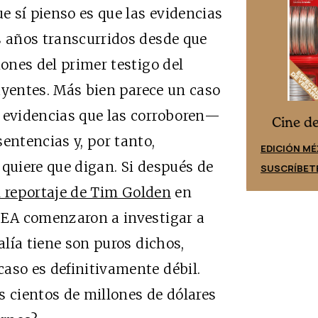
 sí pienso es que las evidencias
s años transcurridos desde que
iones del primer testigo del
cluyentes. Más bien parece un caso
n evidencias que las corroboren—
Cine desde los márgenes
es
Cine d
entencias y, por tanto,
EDICIÓN ESPAÑA
EDICIÓN MÉ
a quiere que digan. Si después de
SUSCRÍBETE
SUSCRÍBET
l reportaje de Tim Golden
en
 DEA comenzaron a investigar a
alía tiene son puros dichos,
aso es definitivamente débil.
s cientos de millones de dólares