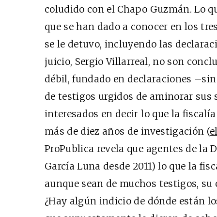
coludido con el Chapo Guzmán. Lo que
que se han dado a conocer en los tre
se le detuvo, incluyendo las declarac
juicio, Sergio Villarreal, no son con
débil, fundado en declaraciones –si
Cine desde los márgen
de testigos urgidos de aminorar sus s
EDICIÓN MÉXICO
interesados en decir lo que la fiscalí
SUSCRÍBETE
más de diez años de investigación (
e
ProPublica revela que agentes de la
García Luna desde 2011) lo que la fisc
aunque sean de muchos testigos, su c
¿Hay algún indicio de dónde están lo