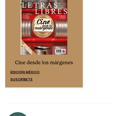
Cine desd
Cine desde los márgenes
EDICIÓN ESPAÑ
EDICIÓN MÉXICO
SUSCRÍBETE
SUSCRÍBETE