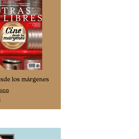
Cine desde los márgen
esde los márgenes
EDICIÓN ESPAÑA
XICO
SUSCRÍBETE
E