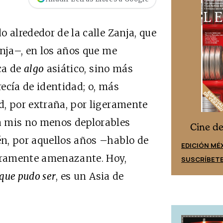
 alrededor de la calle Zanja, que
anja–, en los años que me
ca de
algo
asiático, sino más
ecía de identidad; o, más
, por extraña, por ligeramente
a mis no menos deplorables
Cine desde los márgenes
s
Cine d
n, por aquellos años –hablo de
EDICIÓN ESPAÑA
EDICIÓN MÉ
geramente amenazante. Hoy,
SUSCRÍBETE
SUSCRÍBET
 que pudo ser
, es un Asia de