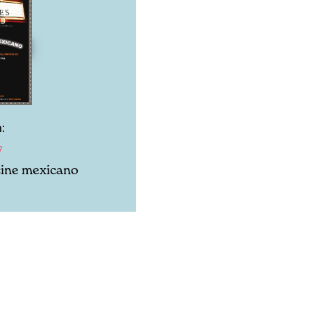
:
7
cine mexicano