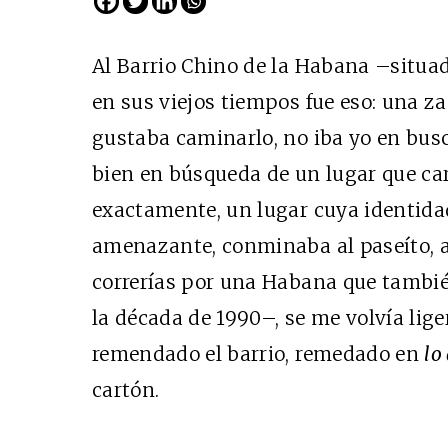
Al Barrio Chino de la Habana –situado
en sus viejos tiempos fue eso: una z
gustaba caminarlo, no iba yo en bus
bien en búsqueda de un lugar que car
exactamente, un lugar cuya identidad
amenazante, conminaba al paseíto, 
Cine desde los márgene
correrías por una Habana que tambié
EDICIÓN MÉXICO
la década de 1990–, se me volvía li
SUSCRÍBETE
remendado el barrio, remedado en
lo
cartón.