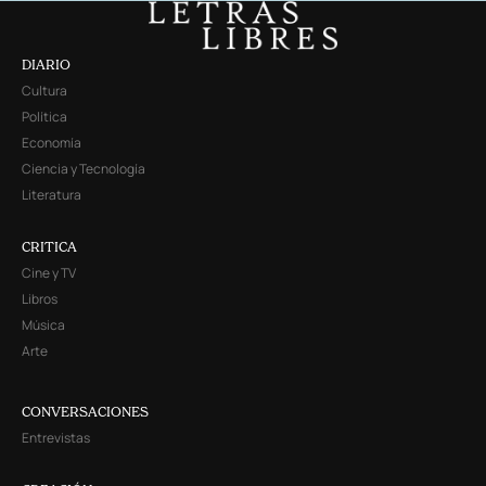
DIARIO
Cultura
Política
Economía
Ciencia y Tecnología
Literatura
CRITICA
Cine y TV
Libros
Música
Arte
CONVERSACIONES
Entrevistas