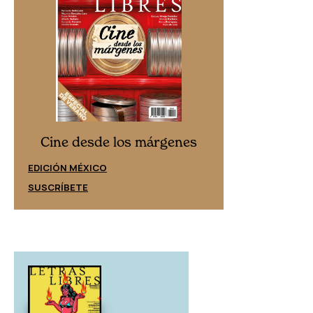
Cine desd
Cine desde los márgenes
EDICIÓN ESPAÑ
EDICIÓN MÉXICO
SUSCRÍBETE
SUSCRÍBETE