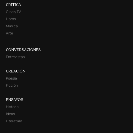
CRITICA
Cine y TV
Libros
Música
Arte
CONVERSACIONES
Entrevistas
CREACIÓN
Poesía
Ficción
ENSAYOS
Historia
Ideas
Literatura