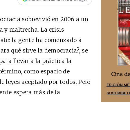
mocracia sobrevivió en 2006 a un
a y maltrecha. La crisis
ste: la gente ha comenzado a
Para qué sirve la democracia?, se
ra llevar a la práctica la
término, como espacio de
Cine desde los márgenes
es
Cine d
de leyes aceptado por todos. Pero
EDICIÓN ESPAÑA
EDICIÓN MÉ
gente espera más de la
SUSCRÍBETE
SUSCRÍBET