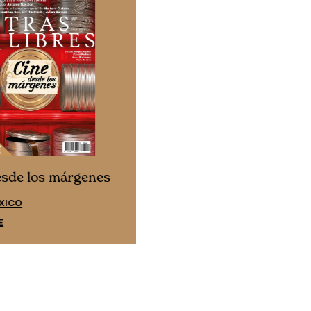
Cine desde los márgene
esde los márgenes
EDICIÓN ESPAÑA
XICO
SUSCRÍBETE
E