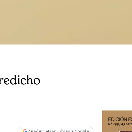
redicho
EDICIÓN MÉXICO
EDICIÓN 
N° 332 / Agosto 2026
N° 299 / Agost
Añadir Letras Libres a Google