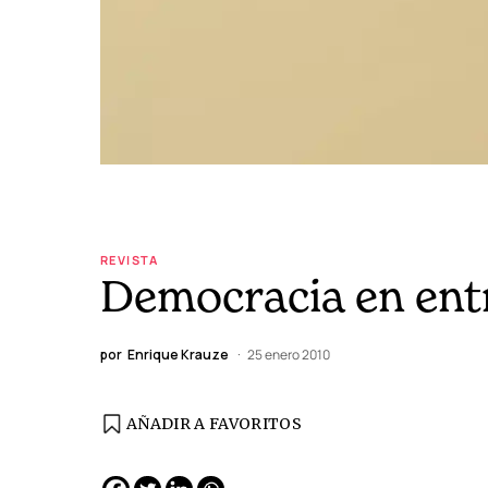
REVISTA
Democracia en ent
por
Enrique Krauze
25 enero 2010
AÑADIR A FAVORITOS
EDICIÓN ESPAÑA
N° 299 / Agosto 2026