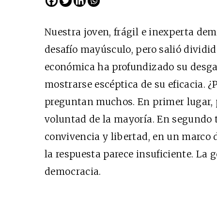
Nuestra joven, frágil e inexperta de
desafío mayúsculo, pero salió dividid
económica ha profundizado su desga
mostrarse escéptica de su eficacia. ¿
preguntan muchos. En primer lugar, pa
voluntad de la mayoría. En segundo 
Cine desde los márgen
convivencia y libertad, en un marco 
EDICIÓN MÉXICO
la respuesta parece insuficiente. La 
SUSCRÍBETE
democracia.