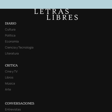
DIARIO
Cultura
Política
Economía
Ciencia y Tecnología
Literatura
CRITICA
Cine y TV
Libros
Música
Arte
CONVERSACIONES
Entrevistas