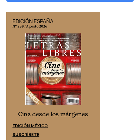
EDICIÓN ESPAÑA
EDICIÓN MÉX
N° 299 / Agosto 2026
N° 332 / Agosto 202
Cine desd
Cine desde los márgenes
EDICIÓN ESPAÑ
EDICIÓN MÉXICO
SUSCRÍBETE
SUSCRÍBETE