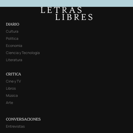
DIARIO
Cultura
Política
Economía
Ciencia y Tecnología
Literatura
CRITICA
Cine y TV
Libros
Música
Arte
CONVERSACIONES
Entrevistas