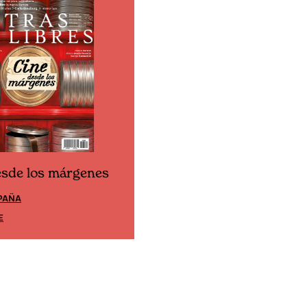
esde los márgenes
Cine desde los márgene
PAÑA
EDICIÓN MÉXICO
E
SUSCRÍBETE