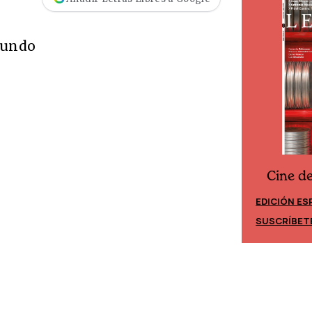
mundo
Cine d
Cine desde los márgenes
EDICIÓN ES
EDICIÓN MÉXICO
SUSCRÍBET
SUSCRÍBETE