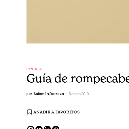
REVISTA
Guía de rompecabe
por
Salomón Derreza
5 enero 2010
AÑADIR A FAVORITOS