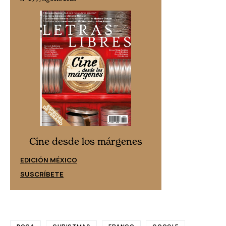
Cine desd
Cine desde los márgenes
EDICIÓN ESPAÑ
EDICIÓN MÉXICO
SUSCRÍBETE
SUSCRÍBETE