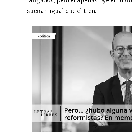
fatigados, pero él apenas oye el ruido
suenan igual que el tren.