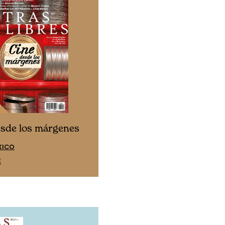
Cine desde los márgen
esde los márgenes
EDICIÓN ESPAÑA
XICO
SUSCRÍBETE
E