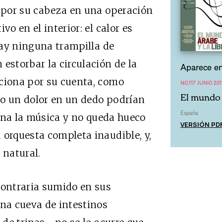
e por su cabeza en una operación
vo en el interior: el calor es
 hay ninguna trampilla de
estorbar la circulación de la
Aparece en
nciona por su cuenta, como
NO.117 JUNIO 201
El mundo 
 o un dolor en un dedo podrían
España
llena la música y no queda hueco
VERSIÓN PD
 orquesta completa inaudible, y,
 natural.
contraria sumido en sus
una cueva de intestinos