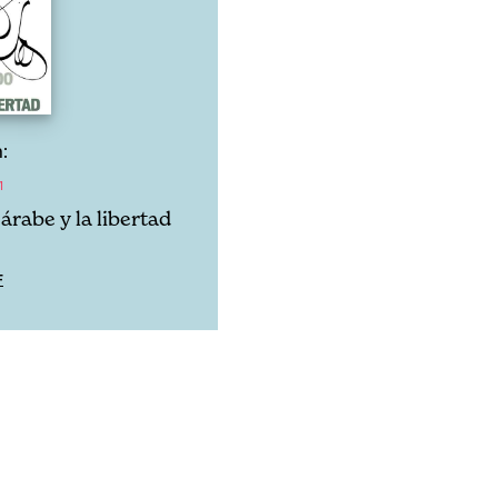
:
1
árabe y la libertad
F