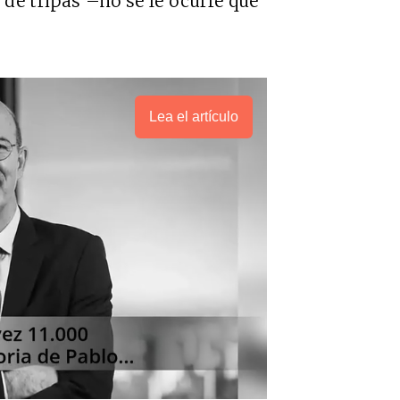
 de tripas –no se le ocurre que
Lea el artículo