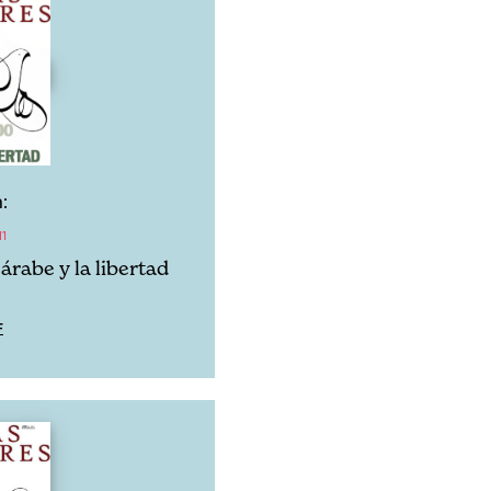
:
11
árabe y la libertad
F