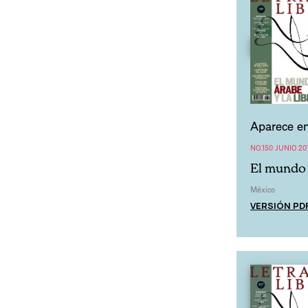
Aparece en
NO.150 JUNIO 20
El mundo 
México
VERSIÓN PD