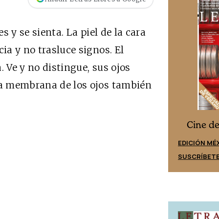
es y se sienta. La piel de la cara
cia y no trasluce signos. El
. Ve y no distingue, sus ojos
 la membrana de los ojos también
Cine desde los márgenes
s
Cine d
EDICIÓN ESPAÑA
EDICIÓN MÉ
SUSCRÍBETE
SUSCRÍBET