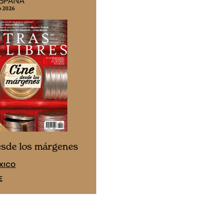
ESPAÑA
EDICIÓN MÉXICO
o 2026
N° 332 / Agosto 2026
Cine desde los márgene
esde los márgenes
EDICIÓN ESPAÑA
XICO
SUSCRÍBETE
E