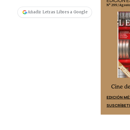
EDICIÓN MÉXICO
EDICIÓN 
N° 332 / Agosto 2026
N° 299 / Agost
Añadir Letras Libres a Google
Cine desde los márgenes
es
Cine d
EDICIÓN ESPAÑA
EDICIÓN MÉ
SUSCRÍBETE
SUSCRÍBET