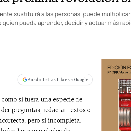
amente sustituirá a las personas, puede multiplica
e quien pueda aprender, decidir y actuar más ráp
EDICIÓN MÉXICO
EDICIÓN 
N° 332 / Agosto 2026
N° 299 / Agost
Añadir Letras Libres a Google
l como si fuera una especie de
nder preguntas, redactar textos o
correcta, pero sí incompleta.