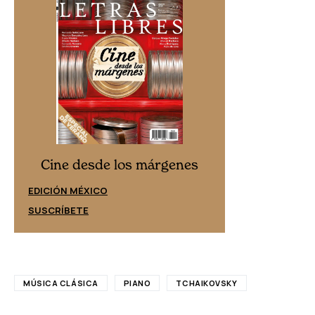
Cine desd
Cine desde los márgenes
EDICIÓN ESPAÑ
EDICIÓN MÉXICO
SUSCRÍBETE
SUSCRÍBETE
MÚSICA CLÁSICA
PIANO
TCHAIKOVSKY