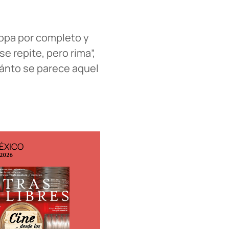
opa por completo y
e repite, pero rima”,
uánto se parece aquel
ÉXICO
EDICIÓN ESPAÑA
 2026
N° 299 / Agosto 2026