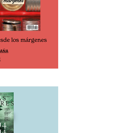
esde los márgenes
Cine desde los márgen
PAÑA
EDICIÓN MÉXICO
E
SUSCRÍBETE