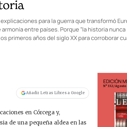
toria
xplicaciones para la guerra que transformó Eur
armonía entre países. Porque “la historia nunca s
los primeros años del siglo XX para corroborar c
EDICIÓN ESPAÑA
EDICIÓN M
N° 299 / Agosto 2026
N° 332 / Agosto
Añadir Letras Libres a Google
acaciones en Córcega y,
esia de una pequeña aldea en las