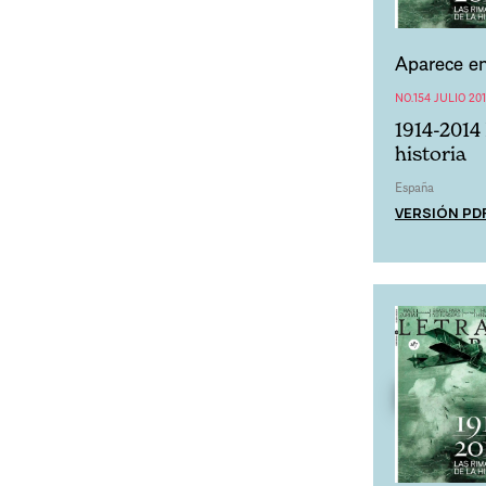
Aparece en
NO.154 JULIO 20
1914-2014
historia
España
VERSIÓN PD