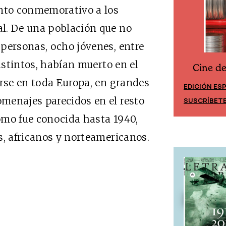
nto conmemorativo a los
l. De una población que no
personas, ocho jóvenes, entre
distintos, habían muerto en el
Cine d
Cine desde los márgenes
arse en toda Europa, en grandes
EDICIÓN ES
EDICIÓN MÉXICO
menajes parecidos en el resto
SUSCRÍBET
SUSCRÍBETE
omo fue conocida hasta 1940,
s, africanos y norteamericanos.