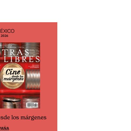
MÉXICO
EDICIÓN ESPAÑA
o 2026
N° 299 / Agosto 2026
esde los márgenes
Cine desde los márgene
PAÑA
EDICIÓN MÉXICO