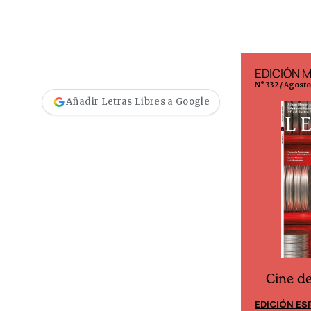
EDICIÓN ESPAÑA
EDICIÓN 
N° 299 / Agosto 2026
N° 332 / Agost
Añadir Letras Libres a Google
Cine d
Cine desde los márgenes
EDICIÓN ES
EDICIÓN MÉXICO