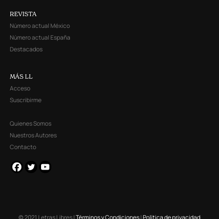
REVISTA
Número actual México
Número actual España
Destacados
MÁS LL
Acceso
Suscribirme
Quienes Somos
Nuestros Autores
Contacto
© 2021 Letras Libres |
Términos y Condiciones
|
Política de privacidad