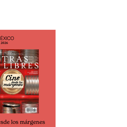
MÉXICO
EDICIÓN ESPAÑA
o 2026
N° 299 / Agosto 2026
esde los márgenes
Cine desde los márgene