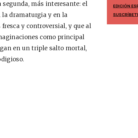
a segunda, más interesante: el
EDICIÓN ES
EDICIÓN MÉXICO
 la dramaturgia y en la
SUSCRÍBET
SUSCRÍBETE
fresca y controversial, y que al
maginaciones como principal
sgan en un triple salto mortal,
odigioso.