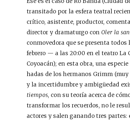
Ese es el caso de Ro Banda (Ciudad d
transitado por la esfera teatral rec
crítico, asistente, productor, coment
director y dramaturgo con
Oler la sa
conmovedora que se presenta todos l
febrero — a las 20:00 en el teatro La
Coyoacán); en esta obra, una especie
hadas de los hermanos Grimm (muy
y la incertidumbre y ambigüedad exis
tiempos
, con su teoría acerca de cóm
transformar los recuerdos, no le resu
actores y salen ganando tres partes: é