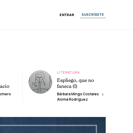
SUSCRÍBETE
ENTRAR
LITERATURA
Espliego, que no
lacio
faneca (I)
Romero
Bárbara Mingo Costales
y
Aloma Rodríguez