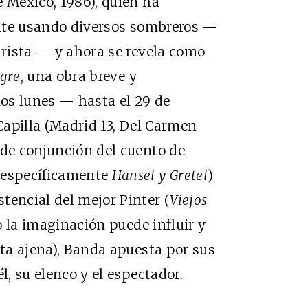
e México, 1986), quien ha
iente usando diversos sombreros —
arista — y ahora se revela como
ngre
, una obra breve y
os lunes — hasta el 29 de
 Capilla (Madrid 13, Del Carmen
 de conjunción del cuento de
 específicamente
Hansel y Gretel
)
tencial del mejor Pinter (
Viejos
o la imaginación puede influir y
lta ajena), Banda apuesta por sus
l, su elenco y el espectador.