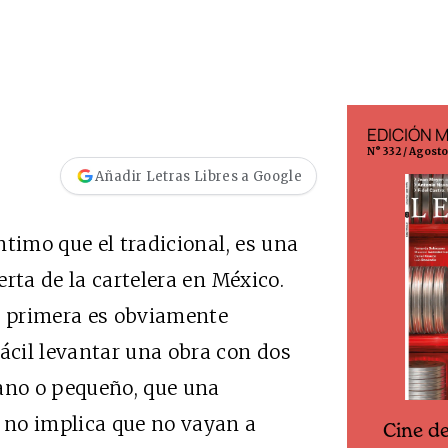
EDICIÓN ESPAÑA
EDICIÓN 
N° 299 / Agosto 2026
N° 332 / Agost
Añadir Letras Libres a Google
timo que el tradicional, es una
rta de la cartelera en México.
la primera es obviamente
cil levantar una obra con dos
iano o pequeño, que una
 no implica que no vayan a
Cine d
Cine desde los márgenes