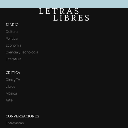
DIARIO
Cultura
Política
Economía
Ciencia y Tecnología
Literatura
CRITICA
Cine y TV
Libros
Música
Arte
CONVERSACIONES
Entrevistas