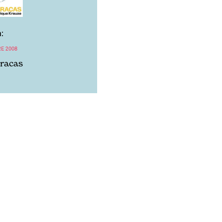
:
E 2008
aracas