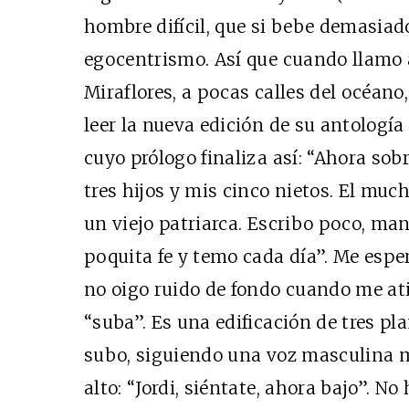
hombre difícil, que si bebe demasiado
egocentrismo. Así que cuando llamo a
Miraflores, a pocas calles del océano
leer la nueva edición de su antologí
cuyo prólogo finaliza así: “Ahora sob
tres hijos y mis cinco nietos. El muc
un viejo patriarca. Escribo poco, m
poquita fe y temo cada día”. Me esper
no oigo ruido de fondo cuando me ati
“suba”. Es una edificación de tres pl
subo, siguiendo una voz masculina m
alto: “Jordi, siéntate, ahora bajo”. N