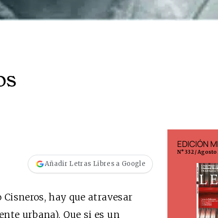
os
EDICIÓN ESPAÑA
EDICIÓN M
N° 299 / Agosto 2026
N° 332 / Agosto
Añadir Letras Libres a Google
o Cisneros, hay que atravesar
nte urbana). Que si es un