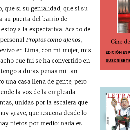
, que si su genialidad, que si su
 su puerta del barrio de
, estoy a la expectativa. Acabo de
a personal
Propios como ajenos
,
Cine d
Cine desde los márgenes
revivo en Lima, con mi mujer, mis
EDICIÓN ES
EDICIÓN MÉXICO
hacho que fui se ha convertido en
SUSCRÍBET
SUSCRÍBETE
antengo a duras penas mi tan
o una casa llena de gente, pero
ende la voz de la empleada:
antas, unidas por la escalera que
uy grave, que resuena desde lo
o hay nietos por medio: nada es