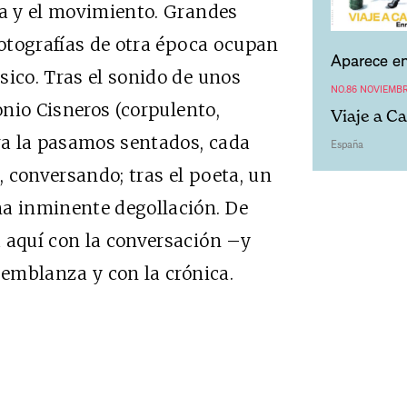
ia y el movimiento. Grandes
fotografías de otra época ocupan
Aparece en
sico. Tras el sonido de unos
NO.86 NOVIEMBR
onio Cisneros (corpulento,
Viaje a C
ora la pasamos sentados, cada
España
, conversando; tras el poeta, un
na inminente degollación. De
 aquí con la conversación –y
semblanza y con la crónica.