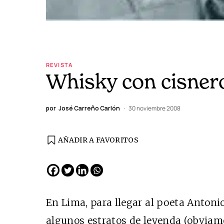
REVISTA
Whisky con cisner
por
José Carreño Carlón
30 noviembre 2008
AÑADIR A FAVORITOS
En Lima, para llegar al poeta Antoni
algunos estratos de leyenda (obviame