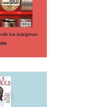
esde los márgenes
Cine desde los márgen
PAÑA
EDICIÓN MÉXICO
E
SUSCRÍBETE