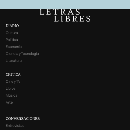
DIARIO
Cultura
Política
Economía
Ciencia y Tecnología
Literatura
CRITICA
Cine y TV
Libros
Música
Arte
CONVERSACIONES
Entrevistas