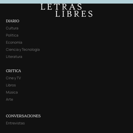
DIARIO
Cultura
Política
Economía
Ciencia y Tecnología
Literatura
CRITICA
Cine y TV
Libros
Música
Arte
CONVERSACIONES
Entrevistas