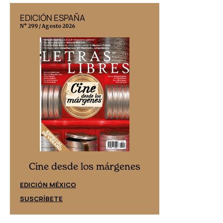
EDICIÓN ESPAÑA
EDICIÓN MÉX
N° 299 / Agosto 2026
N° 332 / Agosto 202
Cine desd
Cine desde los márgenes
EDICIÓN ESPAÑ
EDICIÓN MÉXICO
SUSCRÍBETE
SUSCRÍBETE