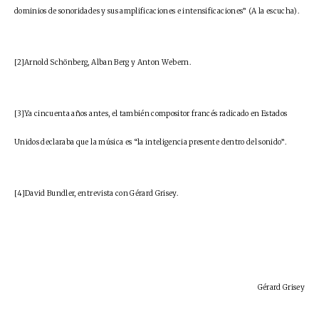
dominios de sonoridades y sus amplificaciones e intensificaciones” (A la escucha).
[2]Arnold Schönberg, Alban Berg y Anton Webern.
[3]Ya cincuenta años antes, el también compositor francés radicado en Estados
Unidos declaraba que la música es “la inteligencia presente dentro del sonido”.
[4]David Bundler,
entrevista
con Gérard Grisey.
Gérard Grisey