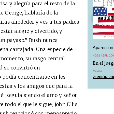
sa y alegría para el resto de la
de George, hablaría de la
iras alrededor y ves a tus padres
star alegre y divertido, y
 un payaso.” Bush nunca
Aparece en
uena carcajada. Una especie de
NO.52 ABRIL 200
e momento, su rasgo central.
En el jueg
 se convirtió en
México
o podía concentrarse en los
VERSIÓN PD
estas y los amigos que para la
 él seguía siendo el amo y señor
 todo el que le sigue, John Ellis,
 Bush reaccionó con menosprecio