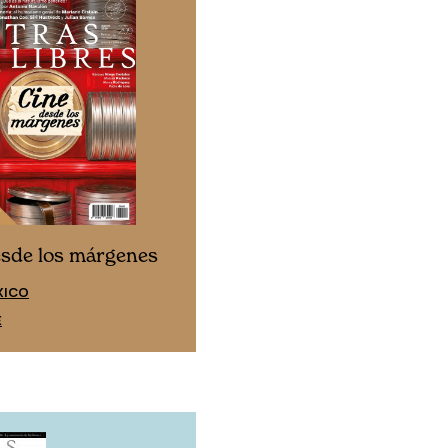
Cine desde los márgen
esde los márgenes
EDICIÓN ESPAÑA
XICO
SUSCRÍBETE
E