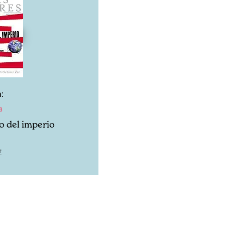
:
3
o del imperio
F