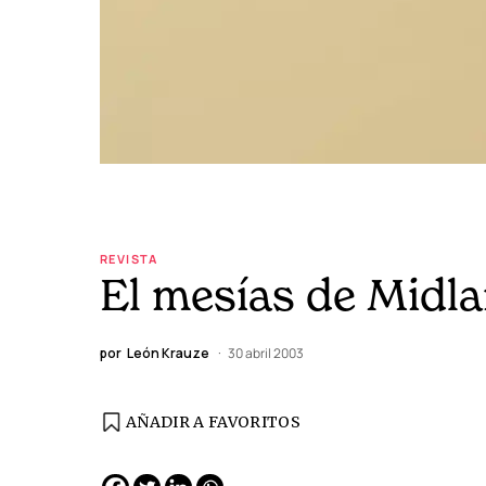
REVISTA
El mesías de Midl
por
León Krauze
30 abril 2003
AÑADIR A FAVORITOS
EDICIÓN ESPAÑA
N° 299 / Agosto 2026