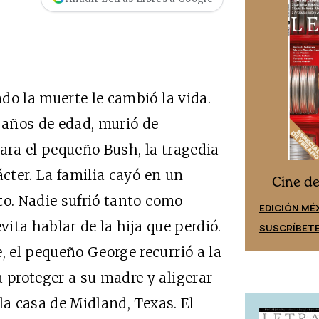
do la muerte le cambió la vida.
años de edad, murió de
ara el pequeño Bush, la tragedia
ácter. La familia cayó en un
Cine desde los márgenes
s
Cine d
to. Nadie sufrió tanto como
EDICIÓN ESPAÑA
EDICIÓN MÉ
vita hablar de la hija que perdió.
SUSCRÍBETE
SUSCRÍBET
 el pequeño George recurrió a la
proteger a su madre y aligerar
la casa de Midland, Texas. El