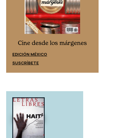
Cine desd
Cine desde los márgenes
EDICIÓN ESPAÑ
EDICIÓN MÉXICO
SUSCRÍBETE
SUSCRÍBETE