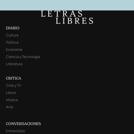
DIARIO
Cultura
Política
Economía
Ciencia y Tecnología
Literatura
CRITICA
Cine y TV
Libros
Música
Arte
CONVERSACIONES
Entrevistas