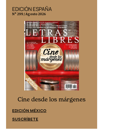
EDICIÓN ESPAÑA
EDICIÓN MÉX
N° 299 / Agosto 2026
N° 332 / Agosto 202
Cine desd
Cine desde los márgenes
EDICIÓN ESPAÑ
EDICIÓN MÉXICO
SUSCRÍBETE
SUSCRÍBETE