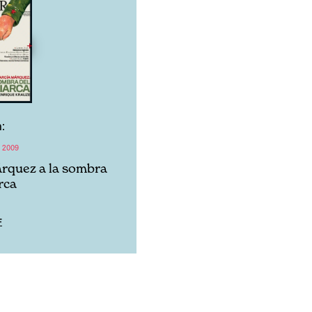
:
 2009
rquez a la sombra
rca
F