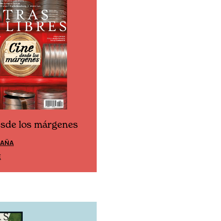
esde los márgenes
Cine desde los márgen
PAÑA
EDICIÓN MÉXICO
E
SUSCRÍBETE