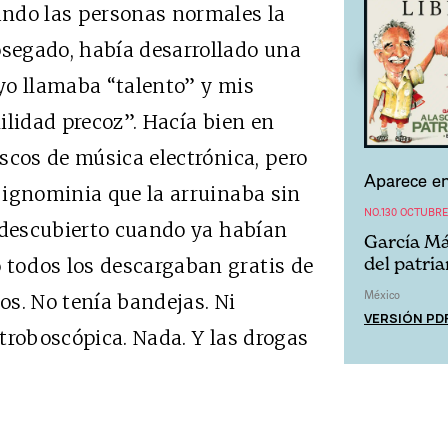
ando las personas normales la
segado, había desarrollado una
 yo llamaba “talento” y mis
ilidad precoz”. Hacía bien en
scos de música electrónica, pero
Aparece en
 ignominia que la arruinaba sin
NO.130 OCTUBRE
a descubierto cuando ya habían
García Má
del patria
todos los descargaban gratis de
México
los. No tenía bandejas. Ni
VERSIÓN PD
troboscópica. Nada. Y las drogas