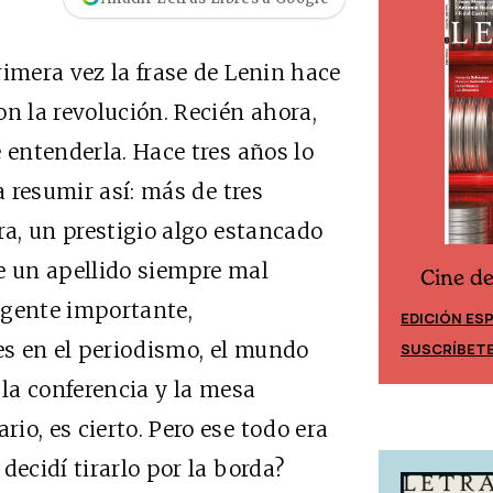
rimera vez la frase de Lenin hace
n la revolución. Recién ahora,
 entenderla. Hace tres años lo
a resumir así: más de tres
ra, un prestigio algo estancado
e un apellido siempre mal
Cine d
Cine desde los márgenes
 gente importante,
EDICIÓN ES
EDICIÓN MÉXICO
s en el periodismo, el mundo
SUSCRÍBET
SUSCRÍBETE
 la conferencia y la mesa
o, es cierto. Pero ese todo era
decidí tirarlo por la borda?