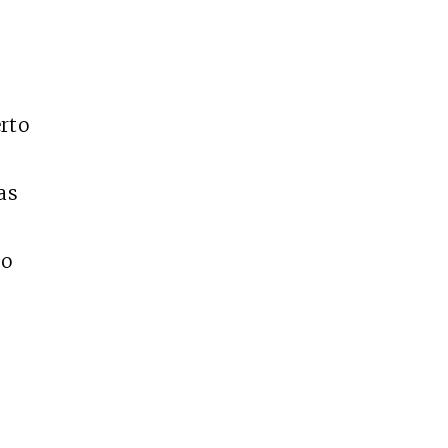
rto
as
no