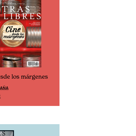
esde los márgenes
Cine desde los márgen
PAÑA
EDICIÓN MÉXICO
E
SUSCRÍBETE