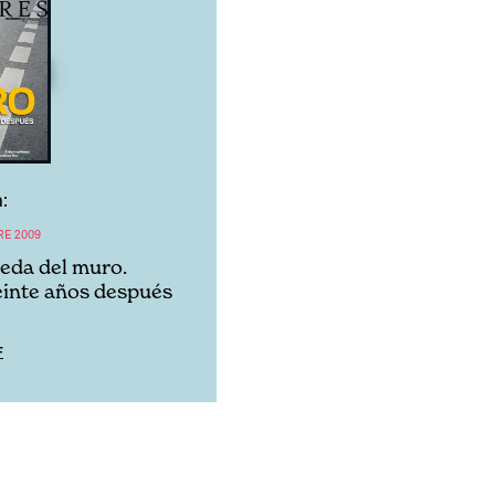
:
RE 2009
eda del muro.
inte años después
F