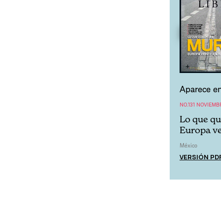
Aparece en
NO.131 NOVIEMB
Lo que qu
Europa ve
México
VERSIÓN PD