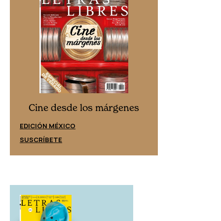
Cine desd
Cine desde los márgenes
EDICIÓN ESPAÑ
EDICIÓN MÉXICO
SUSCRÍBETE
SUSCRÍBETE