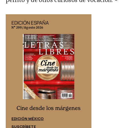
perrito y de otros curiosos de vocación. ~
EDICIÓN ESPAÑA
EDICIÓN MÉX
N° 299 / Agosto 2026
N° 332 / Agosto 202
Cine desd
Cine desde los márgenes
EDICIÓN ESPAÑ
EDICIÓN MÉXICO
SUSCRÍBETE
SUSCRÍBETE