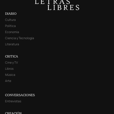
DIARIO
Cultura
Política
Economía
Ciencia y Tecnología
Literatura
CRITICA
Cine y TV
Libros
Música
Arte
CONVERSACIONES
Entrevistas
CREACIÓN