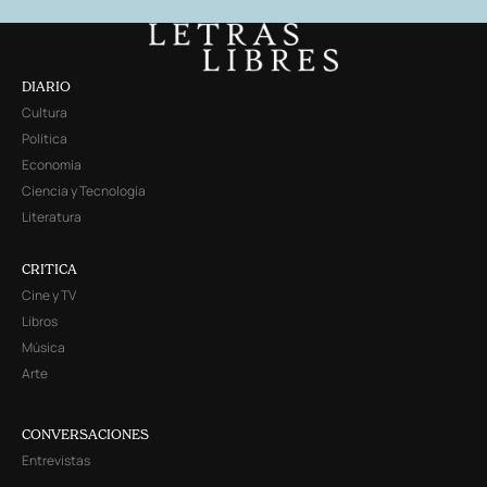
DIARIO
Cultura
Política
Economía
Ciencia y Tecnología
Literatura
CRITICA
Cine y TV
Libros
Música
Arte
CONVERSACIONES
Entrevistas