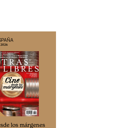
ESPAÑA
EDICIÓN MÉXICO
 2026
N° 332 / Agosto 2026
Cine desde los márgen
esde los márgenes