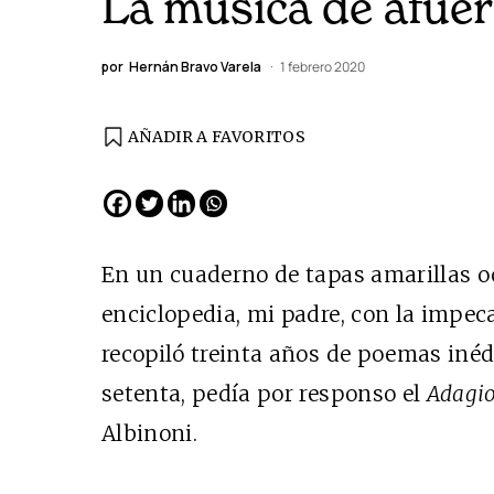
La música de afue
por
Hernán Bravo Varela
1 febrero 2020
AÑADIR A FAVORITOS
EDICIÓN ESPAÑA
N° 299 / Agosto 2026
En un cuaderno de tapas amarillas o
enciclopedia, mi padre, con la impeca
recopiló treinta años de poemas inéd
setenta, pedía por responso el
Adagio
Albinoni.
Cine desde los márgene