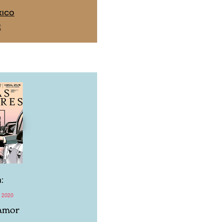
EDICIÓN ESPAÑA
XICO
SUSCRÍBETE
E
:
 2020
 amor