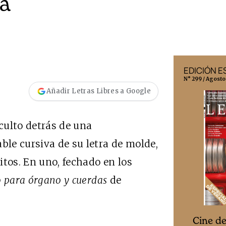
ra
EDICIÓN MÉXICO
EDICIÓN 
N° 332 / Agosto 2026
N° 299 / Agosto
Añadir Letras Libres a Google
culto detrás de una
ble cursiva de su letra de molde,
itos. En uno, fechado en los
 para órgano y cuerdas
de
Cine desde los márgenes
s
Cine d