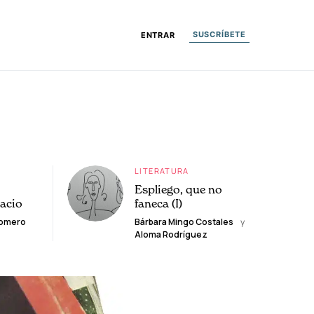
SUSCRÍBETE
ENTRAR
LITERATURA
Espliego, que no
lacio
faneca (I)
Romero
Bárbara Mingo Costales
y
Aloma Rodríguez