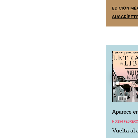
EDICIÓN ESPAÑA
EDICIÓN MÉ
SUSCRÍBETE
SUSCRÍBET
Aparece en
NO.254 FEBRERO
Vuelta al