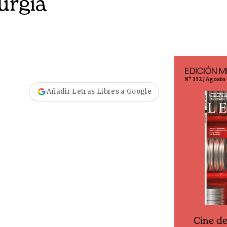
urgia
EDICIÓN ESPAÑA
EDICIÓN M
N° 299 / Agosto 2026
N° 332 / Agosto
Añadir Letras Libres a Google
Cine d
Cine desde los márgenes