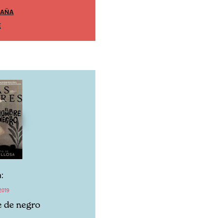
PAÑA
EDICIÓN MÉXICO
E
SUSCRÍBETE
:
2019
 de negro