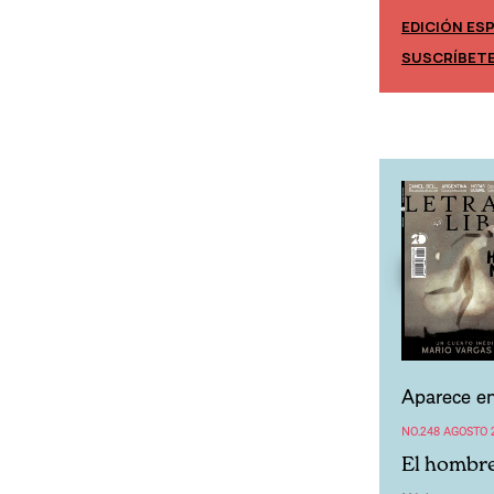
EDICIÓN ES
EDICIÓN MÉXICO
SUSCRÍBET
SUSCRÍBETE
Aparece en
NO.248 AGOSTO 
El hombre