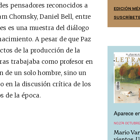
des pensadores reconocidos a
EDICIÓN ESPAÑA
EDICIÓN MÉ
am Chomsky, Daniel Bell, entre
SUSCRÍBETE
SUSCRÍBET
res es una muestra del diálogo
acimiento. A pesar de que Paz
ctos de la producción de la
ntras trabajaba como profesor en
ón de un solo hombre, sino un
o en la discusión crítica de los
os de la época.
Aparece en
NO.274 OCTUBRE
Mario Var
vientos. 