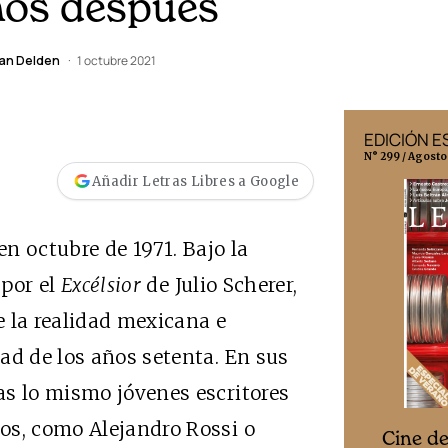
años después
van Delden
1 octubre 2021
EDICIÓN MÉXICO
EDICIÓN 
N° 332 / Agosto 2026
N° 299 / Agosto
Añadir Letras Libres a Google
 en octubre de 1971. Bajo la
 por el
Excélsior
de Julio Scherer,
de la realidad mexicana e
ad de los años setenta. En sus
as lo mismo jóvenes escritores
os, como Alejandro Rossi o
Cine desde los márgenes
s
Cine d