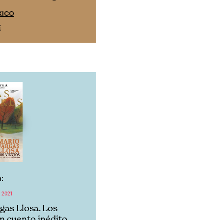
EDICIÓN ESPAÑA
XICO
SUSCRÍBETE
E
:
 2021
gas Llosa. Los
Un cuento inédito