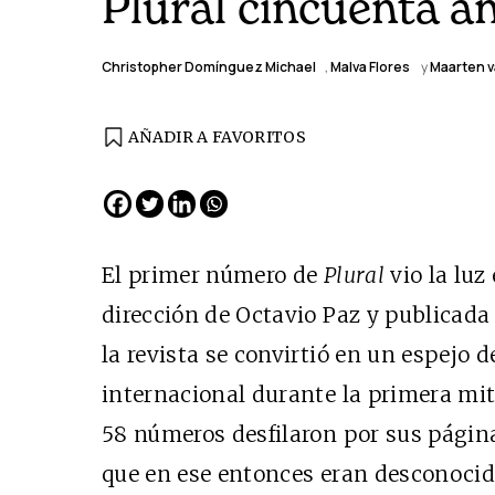
Plural cincuenta 
Christopher Domínguez Michael
,
Malva Flores
y
Maarten 
AÑADIR A FAVORITOS
EDICIÓN ESPAÑA
N° 299 / Agosto 2026
El primer número de
Plural
vio la luz
dirección de Octavio Paz y publicada
la revista se convirtió en un espejo 
internacional durante la primera mit
58 números desfilaron por sus págin
que en ese entonces eran desconocid
Cine desde los márgene