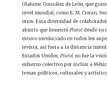
Ulalume González de León, que gran
EDICIÓN MÉXICO
nivel mundial, como E. M. Cioran, No
SUSCRÍBETE
otros. Esta diversidad de colaborado
abierto que fomentó
Plural
desde su n
estuvo involucrado en todos los aspe
revista, así fuera a la distancia mie
Estados Unidos,
Plural
no fue la visi
esfuerzo colectivo por incluir a Méxic
temas políticos, culturales y artístic