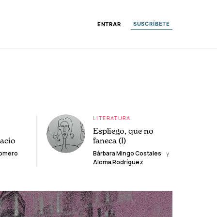
SUSCRÍBETE
ENTRAR
LITERATURA
Espliego, que no
lacio
faneca (I)
Romero
Bárbara Mingo Costales
y
Aloma Rodríguez