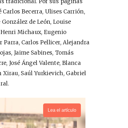
ás tradicional. Por sus páginas
 Carlos Becerra, Ulises Carrión,
e González de León, Louise
, Henri Michaux, Eugenio
 Parra, Carlos Pellicer, Alejandra
ojas, Jaime Sabines, Tomás
re, José Ángel Valente, Blanca
ón Xirau, Saúl Yurkievich, Gabriel
ral.
Lea el artículo