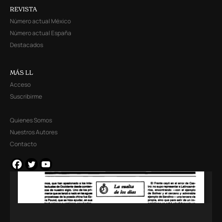
REVISTA
Número actual México
Número actual España
Destacados
MÁS LL
Acceso
Suscribirme
Quienes Somos
Nuestros Autores
Contacto